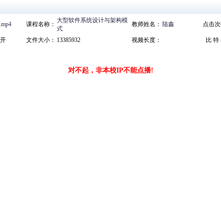
大型软件系统设计与架构模
mp4
课程名称：
教师姓名：
陆鑫
点击次
式
开
文件大小：
13385932
视频长度：
比 特
对不起，非本校IP不能点播!